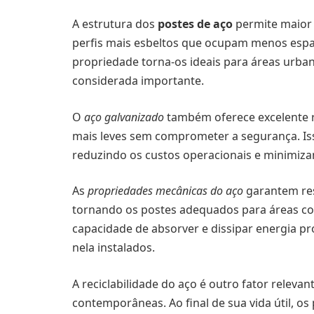
A estrutura dos
postes de aço
permite maior f
perfis mais esbeltos que ocupam menos espaço 
propriedade torna-os ideais para áreas urbana
considerada importante.
O
aço galvanizado
também oferece excelente re
mais leves sem comprometer a segurança. Isso
reduzindo os custos operacionais e minimiz
As
propriedades mecânicas do aço
garantem res
tornando os postes adequados para áreas com 
capacidade de absorver e dissipar energia p
nela instalados.
A reciclabilidade do aço é outro fator releva
contemporâneas. Ao final de sua vida útil, o