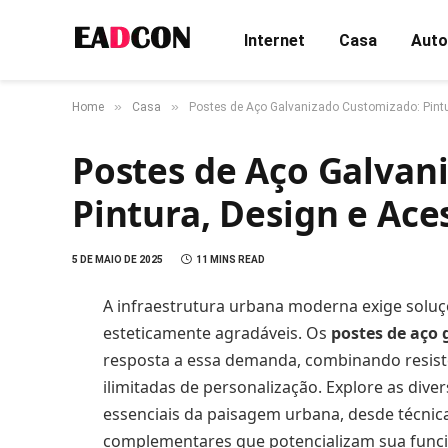
Internet
Casa
Auto
»
»
Home
Casa
Postes de Aço Galvanizado Customizado: Pintu
Postes de Aço Galvan
Pintura, Design e Ace
5 DE MAIO DE 2025
11 MINS READ
A infraestrutura urbana moderna exige soluçõ
esteticamente agradáveis. Os
postes de aço
resposta a essa demanda, combinando resistê
ilimitadas de personalização. Explore as div
essenciais da paisagem urbana, desde técnica
complementares que potencializam sua funci